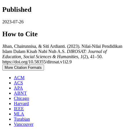
Published
2023-07-26
How to Cite
Jihan, Chairunnisa, & Siti Ardianti. (2023). Nilai-Nilai Pendidikan
Islam Dalam Kisah Nabi Nuh A.S.
DIROSAT: Journal of
Education, Social Sciences & Humanities
,
1
(2), 41–50.
https://doi.org/10.58355/dirosat.v1i2.9
More Citation Formats
ACM
ACS
APA
ABNT
Chicago
Harvard
IEEE
MLA
Turabian
Vancouver