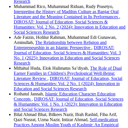
Research
Muhammad Rico, Muhammad Riduan, Rudy Prasetyo,
Interpreting the History of Madihin Culture as Banjar Oral
Literature and the Meaning Contained in Its Performances
,
DIROSAT: Journal of Education, Social Sciences &
Humanities: Vol. 2 No. 2 (2024): Innovation in Education and
Social Sciences Research
Ade Faizin, Holilur Rahman, Muhammad Edi Gunawan,
Aminullah,
The Relationship between Religion and
Entrepreneurship in an Islamic Perspective
,
DIROSAT:
Journal of Education, Social Sciences & Humanities: Vol. 3
No. 1 (2025): Innovation in Education and Social Sciences
Research
Miftahul Huda, Elok Halimatus Sa’diyah,
The Role of Dual
Earner Families in Children's Psychological Well-Being:
Literature Review
,
DIROSAT: Journal of Education, Social
Sciences & Humanities: Vol. 2 No. 1 (2024): Innovation in
Education and Social Sciences Research
Roihatul Jannah,
Islamic Education Character Education
Concepts
,
DIROSAT: Journal of Education, Social Sciences
& Humanities: Vol. 1 No. 1 (2023): Innovation in Education
and Social Sciences Research
Bilal Ahmad Bhat, Bilkees Nazir, Ifrah Rashid, Fiba Arif,
Qazi Nusrat, Uzma Nazir, Intizar Ahmad,
Self-medication
Practices Among Muslim Youth of Kashmir: An Empirical