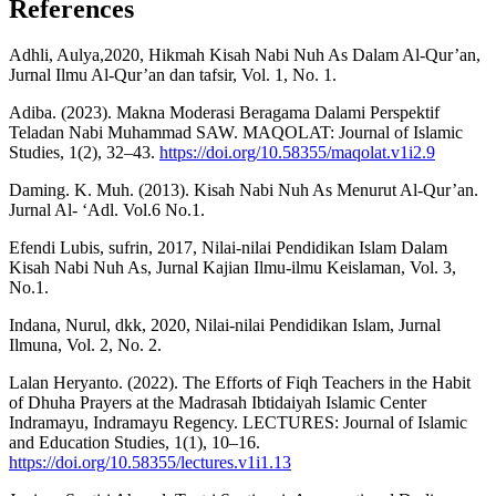
References
Adhli, Aulya,2020, Hikmah Kisah Nabi Nuh As Dalam Al-Qur’an,
Jurnal Ilmu Al-Qur’an dan tafsir, Vol. 1, No. 1.
Adiba. (2023). Makna Moderasi Beragama Dalami Perspektif
Teladan Nabi Muhammad SAW. MAQOLAT: Journal of Islamic
Studies, 1(2), 32–43.
https://doi.org/10.58355/maqolat.v1i2.9
Daming. K. Muh. (2013). Kisah Nabi Nuh As Menurut Al-Qur’an.
Jurnal Al- ‘Adl. Vol.6 No.1.
Efendi Lubis, sufrin, 2017, Nilai-nilai Pendidikan Islam Dalam
Kisah Nabi Nuh As, Jurnal Kajian Ilmu-ilmu Keislaman, Vol. 3,
No.1.
Indana, Nurul, dkk, 2020, Nilai-nilai Pendidikan Islam, Jurnal
Ilmuna, Vol. 2, No. 2.
Lalan Heryanto. (2022). The Efforts of Fiqh Teachers in the Habit
of Dhuha Prayers at the Madrasah Ibtidaiyah Islamic Center
Indramayu, Indramayu Regency. LECTURES: Journal of Islamic
and Education Studies, 1(1), 10–16.
https://doi.org/10.58355/lectures.v1i1.13