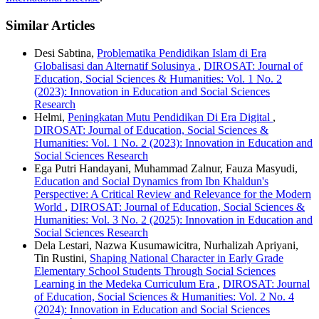
Similar Articles
Desi Sabtina,
Problematika Pendidikan Islam di Era
Globalisasi dan Alternatif Solusinya
,
DIROSAT: Journal of
Education, Social Sciences & Humanities: Vol. 1 No. 2
(2023): Innovation in Education and Social Sciences
Research
Helmi,
Peningkatan Mutu Pendidikan Di Era Digital
,
DIROSAT: Journal of Education, Social Sciences &
Humanities: Vol. 1 No. 2 (2023): Innovation in Education and
Social Sciences Research
Ega Putri Handayani, Muhammad Zalnur, Fauza Masyudi,
Education and Social Dynamics from Ibn Khaldun's
Perspective: A Critical Review and Relevance for the Modern
World
,
DIROSAT: Journal of Education, Social Sciences &
Humanities: Vol. 3 No. 2 (2025): Innovation in Education and
Social Sciences Research
Dela Lestari, Nazwa Kusumawicitra, Nurhalizah Apriyani,
Tin Rustini,
Shaping National Character in Early Grade
Elementary School Students Through Social Sciences
Learning in the Medeka Curriculum Era
,
DIROSAT: Journal
of Education, Social Sciences & Humanities: Vol. 2 No. 4
(2024): Innovation in Education and Social Sciences