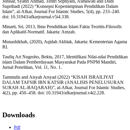
Jonisar, Syatiri Ahmad, Tentri Septiyani, Asmawati and Dudi
Suprihadi (2022) “Konsepsi Kepemimpinan Pendidikan Dalam
Islam”, al-Afkar, Journal For Islamic Studies, 5(4), pp. 233–240.
doi: 10.31943/afkarjournal.v5i4.338.
Minarti, Sri, 2013, Ilmu Pendidikan Islam Fakta Teoritis-Filosofis
dan Aplikatif-Normatif. Jakarta: Amzah.
Munashikhah, (2020), Aqidah Akhlak, Jakarta: Kementerian Agama
RI.
Taufiq Ari Nugroho, Bektu, 2017, Identifikasi Nilai-nilai Pendidikan
islam Dalam Pemberdayaan Masyarakat Pada PNPM Mandiri,
Jurnal Penelitian, Vol. 11, No. 1.
Tammulis and Aisyah Arsyad (2022) “KISAH ISRAILIYAT
DALAM TAFSIR IBN KATSIR (ANALISIS PENELUSURAN
SURAH AL-BAQARAH)”, al-Afkar, Journal For Islamic Studies,
4(2), pp. 450–458. doi: 10.31943/afkarjournal.v4i2.228.
Downloads
Pdf