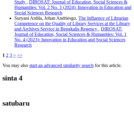
Study
,
DIROSAT: Journal of Education, Social Sciences &
Humanities: Vol. 2 No. 3 (2024): Innovation in Education and
Social Sciences Research
Suryani Ardila, Johan Andriesgo,
The Influence of Librarian
Competence on the Quality of Library Services at the Library
and Archives Service in Bengkalis Regency
,
DIROSAT:
Journal of Education, Social Sciences & Humanities: Vol. 1
No. 4 (2023): Innovation in Education and Social Sciences
Research
1
2
3
>
>>
You may also
start an advanced similarity search
for this article.
sinta 4
satubaru